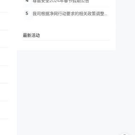
尊盾安全2024年春节假期公告
我司根据净网行动要求的相关政策调整通
知
最新活动