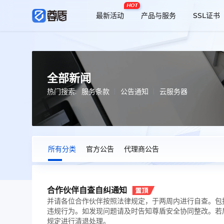
HOT
最新活动
产品与服务
SSL证书
全部新闻
热门搜索:
服务条款
公告通知
云服务器
所有分类
官方公告
代理商公告
合作伙伴自查自纠通知
并请各位合作伙伴按照法律规定，于两周内进行自查。包
违规行为。如发现问题请及时告知尊盾安全协同整改。若
规定进行清退处理。