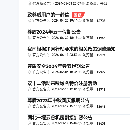
2024-05-03 20:07
代理商公告
浏览量：9944
致尊盾用户的一封信
2024-04-27 19:11
官方公告
浏览量：13735
尊盾2024年五一假期公告
2024-04-30 18:15
官方公告
浏览量：11945
我司根据净网行动要求的相关政策调整通知
2024-04-18 23:59
官方公告
浏览量：12194
尊盾安全2024年春节假期公告
2024-02-06 18:36
官方公告
浏览量：12397
双十二活动来啦域名特价注册活动
2023-12-11 12:06
官方公告
浏览量：11911
尊盾2023年中秋国庆假期公告
2023-10-12 15:11
官方公告
浏览量：12642
湖北十堰云谷机房割接扩容公告
2023-10-12 15:08
官方公告
浏览量：13401